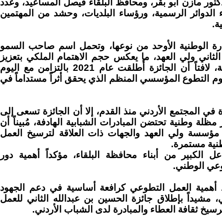
تور مازن أبو بقر، ومحافظ البلقاء فيصل المساعيد، وعدد
ء الدوائر الرسمية، ورؤساء البلديات، وحشد من المهتمين
ة.
بادرة الوطنية الأوحد من نوعها، وتحمل اسم صاحب السمو
الثاني ولي العهد، ما يعكس حجم الاهتمام الملكي بتعزيز
ثقافة العمل التطوعي في المملكة، لافتاً أن الجائزة أُطلقت عام 2021 بالتزامن مع اليوم
م التطوع المؤسسي المنظم الذي يحقق أثراً مستداماً في
 في المجتمع الأردني منذ القدم، إلا أن الجائزة تسعى إلى
مظلة وطنية تحتضن المبادرات الشبابية الهادفة، مُبيناً أن
 مؤسسة ولي العهد والجهات ذات العلاقة لترسيخ العمل
نية مستمرة.
ل الكبير من أبناء محافظة البلقاء، مؤكداً أهمية دور
وعي الوطني.
د أهمية العمل التطوعي كرافعة أساسية في دعم الجهود
، مشيداً بإطلاق جائزة الحسين بن عبدالله الثاني للعمل
رسيخ ثقافة العطاء والمبادرة لدى الشباب الأردني.