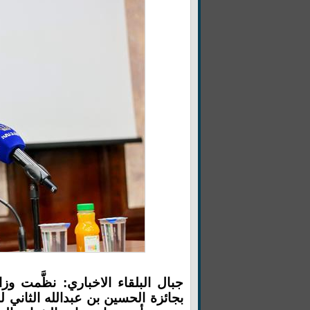
جبال البلقاء الاخباري: نظَّمت وز
بجائزة الحسين بن عبدالله الثاني ل