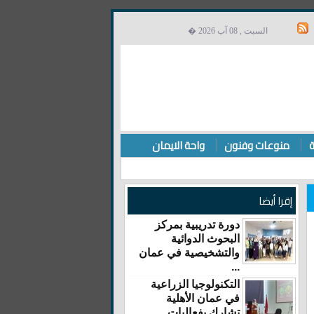
السبت , 08 آب 2026 �
ة
منوعات وفنون
واحة الايمان
إقرا أيضا
دورة تدريبية بمركز
البحوث الدوائية
والتشخيصية في عمان
...
التكنولوجيا الزراعية
في عمان الأهلية
تشارك بفعاليات ...