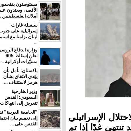
مستوطنون يقتحمون
الأقصى ويعتدون على
أملاك الفلسطينيين ...
سلسلة غارات
إسرائيلية على جنوب
لبنان تزامنا مع استمرار
...
وزارة الدفاع الروسية
تعلن إسقاط 605
مسيّرات أوكرانية ...
باكستان: نأمل بأن
يؤدي الاتفاق بشأن
هرمز لاستئناف ...
وزير الخارجية
السعودي: القدس
تتعرض إلى انتهاكات ...
"الجامعة العربية" تدعو
ل الإسرائيلي
إلى تعميم بيان اجتماع
القدس على ...
غدًا إذا تم