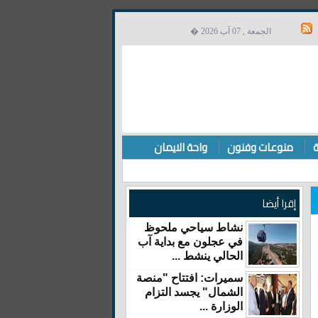
الجمعة , 07 آب 2026 �
ة
منوعات وفنون
واحة الايمان
إقرا أيضا
نشاط سياحي ملحوظ
في عجلون مع بداية آب
الحالي ينشط ...
سميرات: افتتاح "منصة
الشمال" يجسد التزام
الوزارة ...