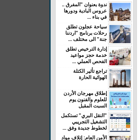
ندوة بعنوان "المفرق ..
عروس البادية ودورها
في بناء ...
سياحة عجلون تطلق
رحلات برنامج "اردننا
جنة" الى مختلف ...
إدارة الترخيص تطلق
خدمة حجز مواعيد
الفحص العملي ...
تراجع تأثير الكتلة
الهوائية الحارة
إطلاق مهرجان الأردن
للعلوم والفنون يوم
السبت المقبل
"النقل البري" تستكمل
التشغيل التجريبي
لخطوط جديدة وفق ...
الأمن العام: إتلاف مواد