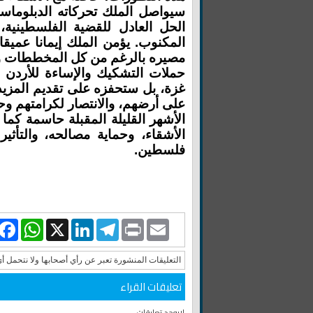
سيواصل الملك تحركاته الدبلوماسية
الحل العادل للقضية الفلسطينية
المكنوب. يؤمن الملك إيمانا عمي
مصيره بالرغم من كل المخططات وال
حملات التشكيك والإساءة للأردن لن
غزة، بل ستحفزه على تقديم المزيد 
على أرضهم، والانتصار لكرامتهم وح
الأشهر القليلة المقبلة حاسمة كما
الأشقاء، وحماية مصالحه، والتأث
فلسطين.
book
WhatsApp
LinkedIn
X
Telegram
Print
Email
التعليقات المنشورة تعبر عن رأي أصحابها ولا نتحمل أ
تعليقات القراء
لايوجد تعليقات