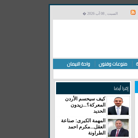
السبت , 08 آب 2026 �
ة
منوعات وفنون
واحة الايمان
إقرا أيضا
كيف سيحسم الأردن
المعركة؟...زيدون
الحديد
المهمة الكبرى: صناعة
العقل...مكرم احمد
الطراونة