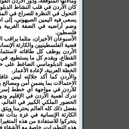
ومآلاتها المتوقعة، ودور الأردن الق
كان الأردن في قلب النشاط الدبلوم
التحول في النظرة للصراع في المنط
يسعى فيه اليمين الصيهوني، إلى
وضم أراضيه في الضفة الغربية وقط
فلسطين.
الأسبوعان الأخيران، مثلما يراقب ا
قضية الفلسطينيين والكارثة الإنسان
الأردن يوظف كل طاقاته لاستثمار
القطاع، ويقدم كل ما يستطيع، في 
الجهد الدبلوماسي الضاغط على حك
الخطة العربية، لإعادة الأعمار.
والأردن كما أكد جلالته ليس غاف
الاحتمالات بما يضمن أمن ومصالح ب
للأردن في مواجهة أي خطط إسرائي
تدرك أهمية الأردن في الإقليم ودور
الحضور الملكي الكبير في العالم، و
بفضل ذلك كله العالم يحترمنا ويثق 
الكارثة الإنسانية في غزة بدأت ت
يتحركوا للاستفادة من هذه المتغير
هذه التطورات، خاصة مع الأشقاء ف