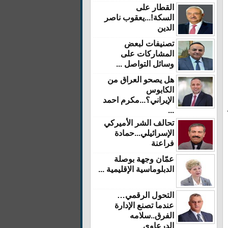
القطار على
السكة!...يعقوب ناصر
الدين
تصنيفات لبعض
المشاركات على
وسائل التواصل ...
هل يصحو العراق من
الكابوس
الإيراني؟...مكرم احمد
...
تحالف الشر الأميركي
الإسرائيلي...حمادة
فراعنة
عمّان وجهة بوصلة
الدبلوماسية الإقليمية ...
التحول الرقمي…
عندما تصنع الإدارة
الفرق..سلامه
الدرعاوي