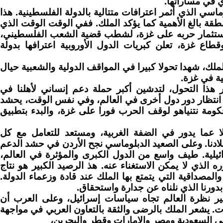
وي في مساراتها.
اسي الذي أثمر اعترافات متتالية بالدولة الفلسطينية. هذا
قة بالغ الأهمية كما يؤكد الملك. ففي الوقت الوقت الذي
 استثمار حربه على غزة، لشطب قضية الشعب الفلسطيني،
اع غزة، تعلن كبريات الدول الأوروبية اعترافها بدولة
لملك، شهدا تحولا كبيرا في المواقف الدولية والشعبية حيال
ية في غزة.
 هذا التحول، لتدشين أكبر حملة دعم إنساني لأهلنا في
انتظار دور دول أخرى في العالم، وفي نفس الوقت، يحشد
ومة نتنياهو لوقف الحرب فورا على غزة، والبدء بتطبيق
لا عما يدور في الضفة الغربية، ومستعد للتعامل مع كل
لادنا. وعلى الصعيد الدبلوماسي نجح الأردن في حشد الدعم
لية. طيف واسع من الدول الكبرى والمؤثرة في العالم،
ه الذي لا يمكن الاستغناء عنه. هذ الرصيد الكبير هو نتاج
المصداقية التي يتمتع بها الملك عند قادة وزعماء الدولة.
بدورنا الذي نلناه عن جدارة واستحقاق.
غير نظرة العالم تجاه سياسات إسرائيل، وعلى العرب أن
ات. يشعر الملك بالرضى والثقة بالتعاون العربي في مواجهة
ي السعودية ومصر والإمارات وقطر والبحرين،