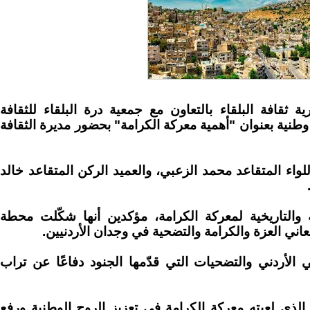
ية ثقافة البلقاء بالتعاون مع جمعية درة البلقاء للثقافة
وطنية بعنوان "أهمية معركة الكرامة" بحضور مديرة الثقافة
لواء المتقاعد محمد الزعبي، والعميد الركن المتقاعد خالد
ة والتاريخية لمعركة الكرامة، مؤكدين أنها شكّلت محطة
ني العزة والكرامة والتضحية في وجدان الأردنيين.
لأردني والتضحيات التي قدّمها الجنود دفاعًا عن تراب
 الذي لعبته معركة الكرامة في تعزيز الروح الوطنية ورفع